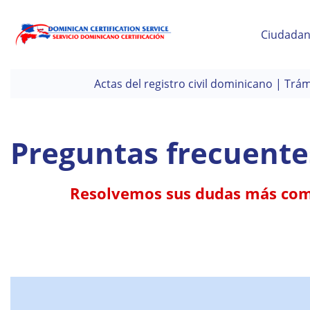
Ciudadan
Actas del registro civil dominicano | Trámi
Preguntas frecuente
Resolvemos sus dudas más comu