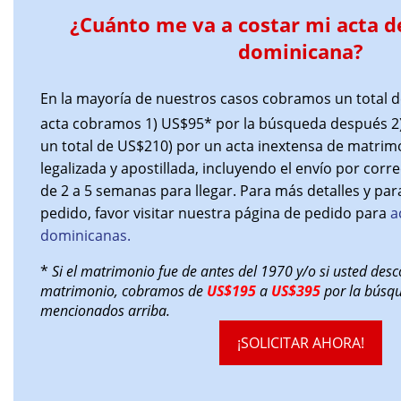
¿Cuánto me va a costar mi acta 
dominicana?
En la mayoría de nuestros casos cobramos un total 
acta cobramos 1) US$95* por la búsqueda después 2)
un total de US$210) por un acta inextensa de matri
legalizada y apostillada, incluyendo el envío por corr
de 2 a 5 semanas para llegar. Para más detalles y par
pedido, favor visitar nuestra página de pedido para
a
dominicanas.
*
Si el matrimonio fue de antes del 1970 y/o si usted desc
matrimonio, cobramos de
US$195
a
US$395
por la búsqu
mencionados arriba.
¡SOLICITAR AHORA!