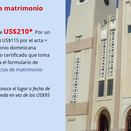
de matrimonio
US$210*
de
. Por un
 US$115 por el acta =
monio dominicana
eo certificado que toma
a el formulario de
ctas de matrimonio
onoce el lugar o fecha de
eda en vez de los US$95