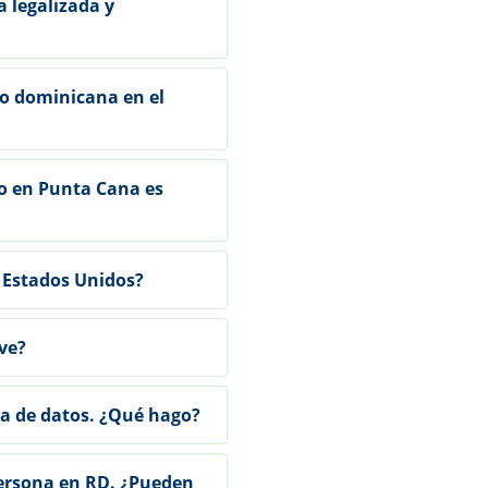
 legalizada y
o dominicana en el
o en Punta Cana es
 Estados Unidos?
ve?
ta de datos. ¿Qué hago?
ersona en RD. ¿Pueden