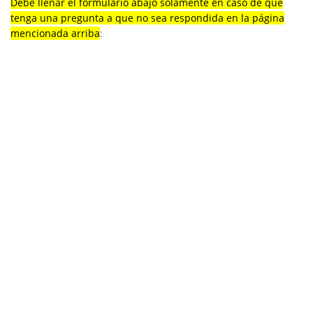
Debe llenar el formulario abajo solamente en caso de que
tenga una pregunta a que no sea respondida en la página
mencionada arriba
: